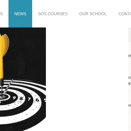
S
NEWS
SOS COURSES
OUR SCHOOL
CONT
H
ε
Κ
ε