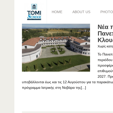
HOME
ABOUT US
PHOTO
Νέα 
Πανεπ
Κλου
Χωρίς κατη
Το Πανεπι
περιόδου
προσφέρο
επιθυμούν
2027. Προ
υποβάλλονται έως και τις 12 Αυγούστου για τα παρακάτω 
πρόγραμμα Ιατρικής στη Νοβάρα της[...]