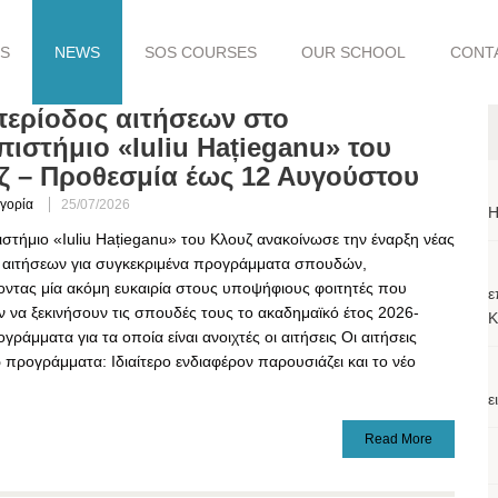
S
NEWS
SOS COURSES
OUR SCHOOL
CONT
περίοδος αιτήσεων στο
ιστήμιο «Iuliu Hațieganu» του
ζ – Προθεσμία έως 12 Αυγούστου
γορία
25/07/2026
H
στήμιο «Iuliu Hațieganu» του Κλουζ ανακοίνωσε την έναρξη νέας
 αιτήσεων για συγκεκριμένα προγράμματα σπουδών,
ντας μία ακόμη ευκαιρία στους υποψήφιους φοιτητές που
ε
 να ξεκινήσουν τις σπουδές τους το ακαδημαϊκό έτος 2026-
Κ
γράμματα για τα οποία είναι ανοιχτές οι αιτήσεις Οι αιτήσεις
προγράμματα: Ιδιαίτερο ενδιαφέρον παρουσιάζει και το νέο
ε
Read More