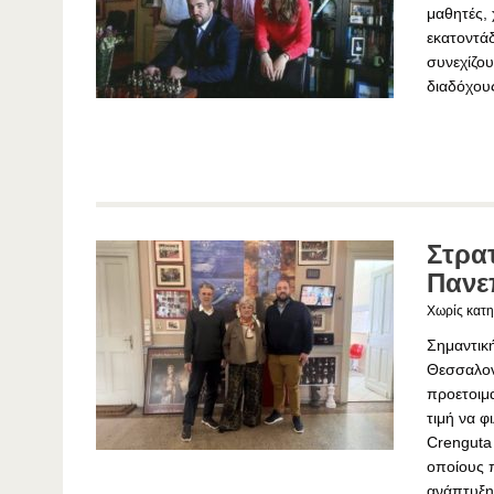
μαθητές, 
εκατοντάδ
συνεχίζου
διαδόχου
Στρατ
Πανε
Χωρίς κατη
Σημαντικ
Θεσσαλον
προετοιμα
τιμή να φ
Crenguta 
οποίους 
ανάπτυξη