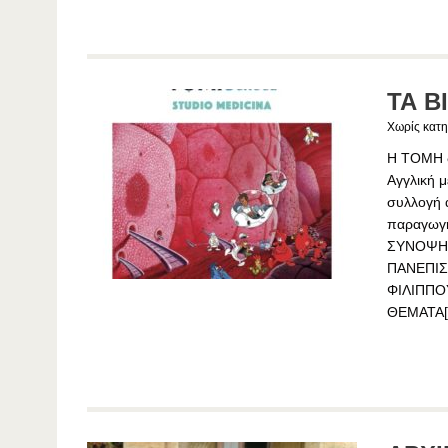
ΤΑ Β
Χωρίς κατη
Η ΤΟΜΗ δ
Αγγλική μ
συλλογή α
παραγωγή
ΣΥΝΟΨΗ 
ΠΑΝΕΠΙΣ
ΦΙΛΙΠΠΟ
ΘΕΜΑΤΑ[.