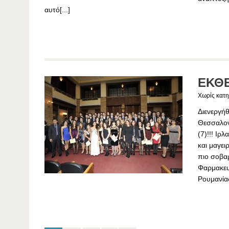
αυτό[...]
ΕΚΘΕ
Χωρίς κατη
Διενεργή
Θεσσαλον
(7)!!! Ιρ
και μαγει
πιο σοβαρ
Φαρμακευ
Ρουμανίας