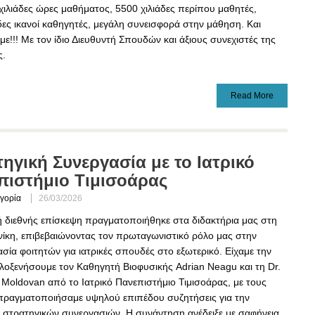
χιλιάδες ώρες μαθήματος, 5500 χιλιάδες περίπου μαθητές,
ες ικανοί καθηγητές, μεγάλη συνεισφορά στην μάθηση. Και
με!!! Με τον ίδιο Διευθυντή Σπουδών και άξιους συνεχιστές της
ς.
Read More
ηγική Συνεργασία με το Ιατρικό
πιστήμιο Τιμισοάρας
γορία
26/03/2026
ή διεθνής επίσκεψη πραγματοποιήθηκε στα διδακτήρια μας στη
ίκη, επιβεβαιώνοντας τον πρωταγωνιστικό ρόλο μας στην
σία φοιτητών για ιατρικές σπουδές στο εξωτερικό. Είχαμε την
ιλοξενήσουμε τον Καθηγητή Βιοφυσικής Adrian Neagu και τη Dr.
Moldovan από το Ιατρικό Πανεπιστήμιο Τιμισοάρας, με τους
πραγματοποιήσαμε υψηλού επιπέδου συζητήσεις για την
 στρατηγικών συνεργασιών. Η συνάντηση ανέδειξε με σαφήνεια