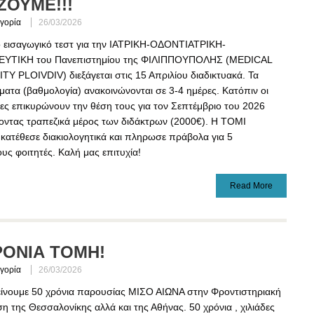
ΖΟΥΜΕ!!!
γορία
26/03/2026
 εισαγωγικό τεστ για την ΙΑΤΡΙΚΗ-ΟΔΟΝΤΙΑΤΡΙΚΗ-
ΥΤΙΚΗ του Πανεπιστημίου της ΦΙΛΙΠΠΟΥΠΟΛΗΣ (MEDICAL
Y PLOIVDIV) διεξάγεται στις 15 Απριλίου διαδικτυακά. Τα
ατα (βαθμολογία) ανακοινώνονται σε 3-4 ημέρες. Κατόπιν οι
ες επικυρώνουν την θέση τους για τον Σεπτέμβριο του 2026
οντας τραπεζικά μέρος των διδάκτρων (2000€). Η TOMI
ατέθεσε διακιολογητικά και πληρωσε πράβολα για 5
ς φοιτητές. Καλή μας επιτυχία!
Read More
ΡΟΝΙΑ ΤΟΜΗ!
γορία
26/03/2026
είνουμε 50 χρόνια παρουσίας ΜΙΣΟ ΑΙΩΝΑ στην Φροντιστηριακή
η της Θεσσαλονίκης αλλά και της Αθήνας. 50 χρόνια , χιλιάδες