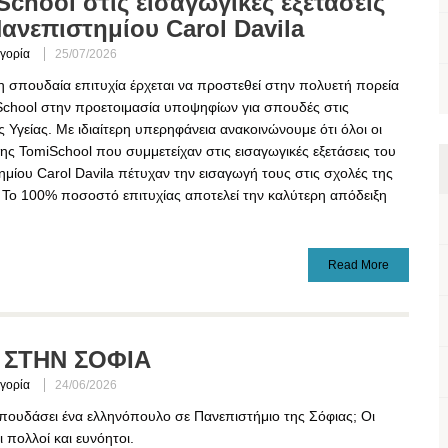
chool στις εισαγωγικές εξετάσεις
ανεπιστημίου Carol Davila
γορία
25/07/2026
 σπουδαία επιτυχία έρχεται να προστεθεί στην πολυετή πορεία
School στην προετοιμασία υποψηφίων για σπουδές στις
 Υγείας. Με ιδιαίτερη υπερηφάνεια ανακοινώνουμε ότι όλοι οι
ης TomiSchool που συμμετείχαν στις εισαγωγικές εξετάσεις του
μίου Carol Davila πέτυχαν την εισαγωγή τους στις σχολές της
: Το 100% ποσοστό επιτυχίας αποτελεί την καλύτερη απόδειξη
Read More
Ι ΣΤΗΝ ΣΟΦΙΑ
γορία
24/06/2026
σπουδάσει ένα ελληνόπουλο σε Πανεπιστήμιο της Σόφιας; Οι
ι πολλοί και ευνόητοι.