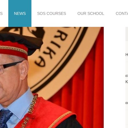
S
NEWS
SOS COURSES
OUR SCHOOL
CONT
H
ε
Κ
ε