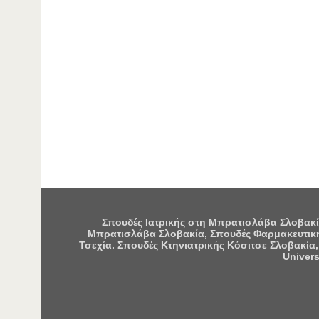
Σπουδές Ιατρικής στη Μπρατισλάβα Σλοβακία
Μπρατισλάβα Σλοβακία, Σπουδές Φαρμακευτική
Τσεχία. Σπουδές Κτηνιατρικής Κόσιτσε Σλοβακία,
Univers