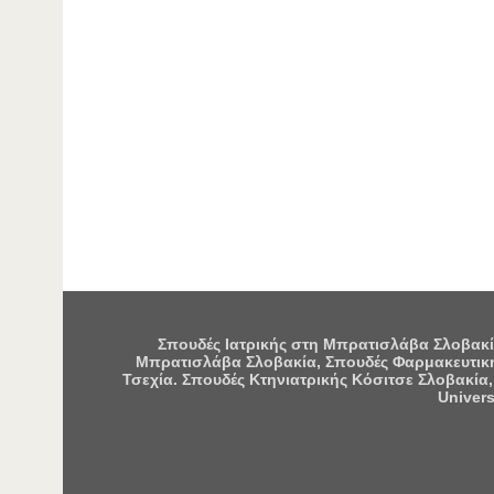
Σπουδές Ιατρικής στη Μπρατισλάβα Σλοβακία
Μπρατισλάβα Σλοβακία, Σπουδές Φαρμακευτική
Τσεχία. Σπουδές Κτηνιατρικής Κόσιτσε Σλοβακία,
Univers