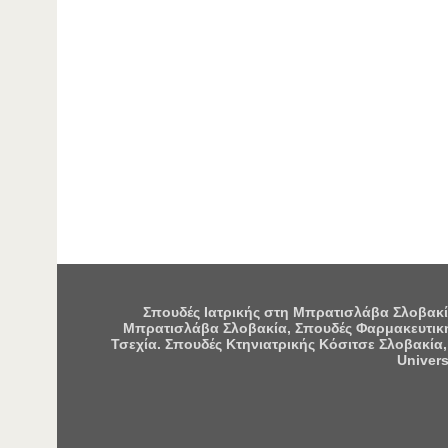
Σπουδές Ιατρικής στη Μπρατισλάβα Σλοβακία
Μπρατισλάβα Σλοβακία, Σπουδές Φαρμακευτική
Τσεχία. Σπουδές Κτηνιατρικής Κόσιτσε Σλοβακία,
Univers