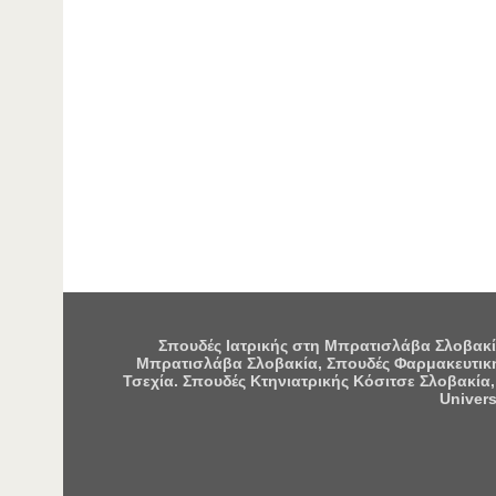
Σπουδές Ιατρικής στη Μπρατισλάβα Σλοβακία
Μπρατισλάβα Σλοβακία, Σπουδές Φαρμακευτική
Τσεχία. Σπουδές Κτηνιατρικής Κόσιτσε Σλοβακία,
Univers