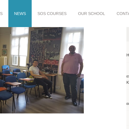
S
NEWS
SOS COURSES
OUR SCHOOL
CONT
H
ε
Κ
ε