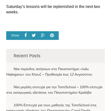
Saturday’s lessons will be replenished in the next two
weeks.
Share
Recent Posts
Νέα περίοδος αιτήσεων στο Πανεπιστήμιο «Iuliu
Hațieganu» του Κλουζ – Προθεσμία έως 12 Αυγούστου
Νέα μεγάλη επιτυχία για την TomiSchool – 100% επιτυχία
στις εισαγωγικές εξετάσεις του Πανεπιστημίου Κραϊόβα
100% Επιτυχία για τους μαθητές της TomiSchool στις
εισαγωγικές εξετάσεις του Πανεπιστημίου Carol Davila