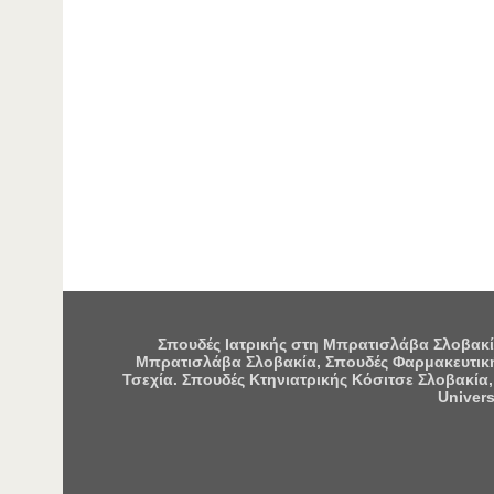
Σπουδές Ιατρικής στη Μπρατισλάβα Σλοβακία
Μπρατισλάβα Σλοβακία, Σπουδές Φαρμακευτική
Τσεχία. Σπουδές Κτηνιατρικής Κόσιτσε Σλοβακία,
Univers