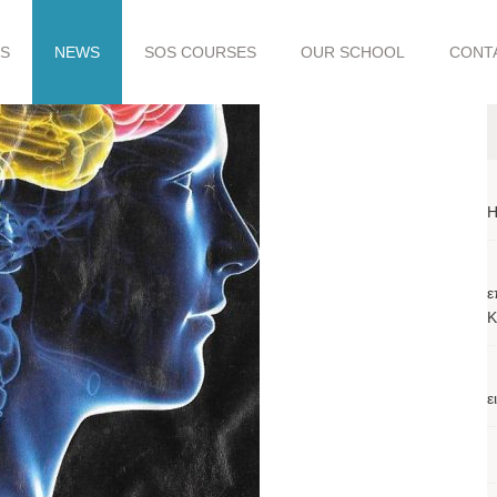
S
NEWS
SOS COURSES
OUR SCHOOL
CONT
H
ε
Κ
ε