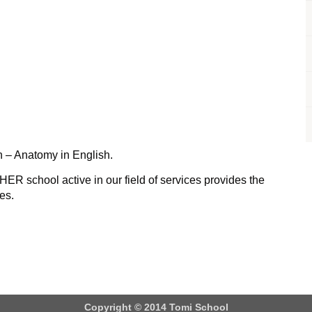
n – Anatomy in English.
ER school active in our field of services provides the
ses.
Copyright © 2014 Tomi School