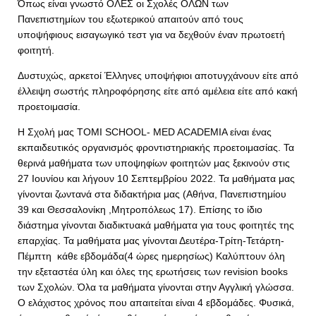
Όπως είναι γνωστό ΟΛΕΣ οι Σχολές ΟΛΩΝ των
Πανεπιστημίων του εξωτερικού απαιτούν από τους
υποψήφιους εισαγωγικό τεστ για να δεχθούν έναν πρωτοετή
φοιτητή.
Δυστυχώς, αρκετοί Έλληνες υποψήφιοι αποτυγχάνουν είτε από
έλλειψη σωστής πληροφόρησης είτε από αμέλεια είτε από κακή
προετοιμασία.
Η Σχολή μας TOMI SCHOOL- MED ACADEMIA είναι ένας
εκπαιδευτικός οργανισμός φροντιστηριακής προετοιμασίας. Τα
θερινά μαθήματα των υποψηφίων φοιτητών μας ξεκινούν στις
27 Ιουνίου και λήγουν 10 Σεπτεμβρίου 2022. Τα μαθήματα μας
γίνονται ζωντανά στα διδακτήρια μας (Αθήνα, Πανεπιστημίου
39 και Θεσσαλονίκη ,Μητροπόλεως 17). Επίσης το ίδιο
διάστημα γίνονται διαδικτυακά μαθήματα για τους φοιτητές της
επαρχίας. Τα μαθήματα μας γίνονται Δευτέρα-Τρίτη-Τετάρτη-
Πέμπτη κάθε εβδομάδα(4 ώρες ημερησίως) Καλύπτουν όλη
την εξεταστέα ύλη και όλες της ερωτήσεις των revision books
των Σχολών. Όλα τα μαθήματα γίνονται στην Αγγλική γλώσσα.
Ο ελάχιστος χρόνος που απαιτείται είναι 4 εβδομάδες. Φυσικά,