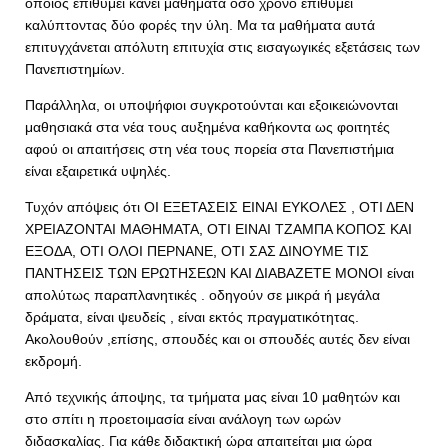
όποιος επιθυμεί κάνει μαθήματα όσο χρόνο επιθυμεί
καλύπτοντας δύο φορές την ύλη. Μα τα μαθήματα αυτά
επιτυγχάνεται απόλυτη επιτυχία στις εισαγωγικές εξετάσεις των
Πανεπιστημίων.
Παράλληλα, οι υποψήφιοι συγκροτούνται και εξοικειώνονται
μαθησιακά στα νέα τους αυξημένα καθήκοντα ως φοιτητές
αφού οι απαιτήσεις στη νέα τους πορεία στα Πανεπιστήμια
είναι εξαιρετικά υψηλές.
Τυχόν απόψεις ότι ΟΙ ΕΞΕΤΑΣΕΙΣ ΕΙΝΑΙ ΕΥΚΟΛΕΣ , ΟΤΙ ΔΕΝ
ΧΡΕΙΑΖΟΝΤΑΙ ΜΑΘΗΜΑΤΑ, ΟΤΙ ΕΙΝΑΙ ΤΖΑΜΠΑ ΚΟΠΟΣ ΚΑΙ
ΕΞΟΔΑ, ΟΤΙ ΟΛΟΙ ΠΕΡΝΑΝΕ, ΟΤΙ ΣΑΣ ΔΙΝΟΥΜΕ ΤΙΣ
ΠΑΝΤΗΣΕΙΣ ΤΩΝ ΕΡΩΤΗΣΕΩΝ ΚΑΙ ΔΙΑΒΑΖΕΤΕ ΜΟΝΟΙ είναι
απολύτως παραπλανητικές . οδηγούν σε μικρά ή μεγάλα
δράματα, είναι ψευδείς , είναι εκτός πραγματικότητας.
Ακολουθούν ,επίσης, σπουδές και οι σπουδές αυτές δεν είναι
εκδρομή.
Από τεχνικής άποψης, τα τμήματα μας είναι 10 μαθητών και
στο σπίτι η προετοιμασία είναι ανάλογη των ωρών
διδασκαλίας. Για κάθε διδακτική ώρα απαιτείται μια ώρα