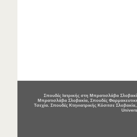
Σπουδές Ιατρικής στη Μπρατισλάβα Σλοβακία
Μπρατισλάβα Σλοβακία, Σπουδές Φαρμακευτική
Τσεχία. Σπουδές Κτηνιατρικής Κόσιτσε Σλοβακία,
Univers