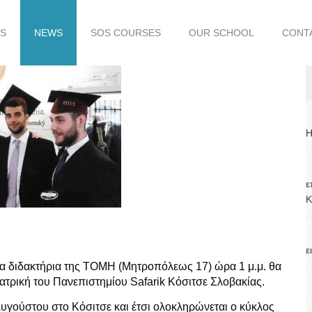
S
NEWS
SOS COURSES
OUR SCHOOL
CONT
H
ε
Κ
ε
α διδακτήρια της ΤΟΜΗ (Μητροπόλεως 17) ώρα 1 μ.μ. θα
τιατρική του Πανεπιστημίου Safarik Κόσιτσε Σλοβακίας.
Αυγούστου στο Κόσιτσε και έτσι ολοκληρώνεται ο κύκλος