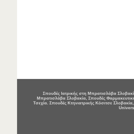
Σπουδές Ιατρικής στη Μπρατισλάβα Σλοβακία
Μπρατισλάβα Σλοβακία, Σπουδές Φαρμακευτική
Τσεχία. Σπουδές Κτηνιατρικής Κόσιτσε Σλοβακία,
Univers