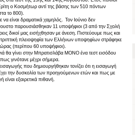
 Τρίτη ο Κοσμήτωρ αντί της βάσης των 510 πόντων
τα το 800).
να είναι δραματικά χαμηλός. Τον Ιούνιο δεν
ουστο παρουσιάσθηκαν 11 υποψήφιοι (3 από την Σχολή
ρεις δικοί μας εισήχθησαν με άνεση. Πιστεύουμε πως και
υντριπτική πλειοψηφία των Ελλήνων υποψηφίων στράφηκε
 χώρας (περίπου 60 υποψήφιοι).
νιά θα γίνει στην Μπρατισλάβα ΜΟΝΟ ένα τεστ εισόδου
 όπως γινότανε μέχρι σήμερα.
ισαγωγής που δημιουργήθηκαν τονίζει ότι η εισαγωγή
χει την δυσκολία των προηγούμενων ετών και πως με
γή είναι εξαιρετικά πιθανή.