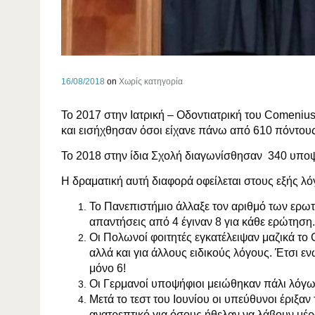
16/08/2018
on
Χωρίς κατηγορία
Το 2017 στην Ιατρική – Οδοντιατρική του Comeni
και εισήχθησαν όσοι είχανε πάνω από 610 πόντους
Το 2018 στην ίδια Σχολή διαγωνίσθησαν 340 υποψ
Η δραματική αυτή διαφορά οφείλεται στους εξής λ
Το Πανεπιστήμιο άλλαξε τον αριθμό των ερω
απαντήσεις από 4 έγιναν 8 για κάθε ερώτησ
Οι Πολωνοί φοιτητές εγκατέλειψαν μαζικά το
αλλά και για άλλους ειδικούς λόγους. Έτσι
μόνο 6!
Οι Γερμανοί υποψήφιοι μειώθηκαν πάλι λόγω
Μετά το τεστ του Ιουνίου οι υπεύθυνοι έριξα
ανατρεπτικό για όσους ήθελαν να λάβουν μέρ