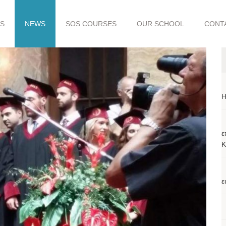
S
NEWS
SOS COURSES
OUR SCHOOL
CONT
H
ε
Κ
ε