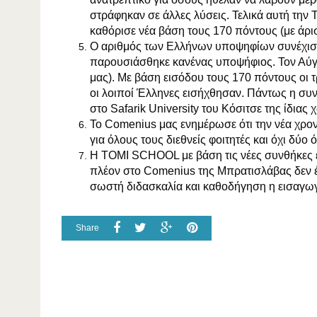
στράφηκαν σε άλλες λύσεις. Τελικά αυτή την
καθόρισε νέα βάση τους 170 πόντους (με άρισ
Ο αριθμός των Ελλήνων υποψηφίων συνέχισε 
παρουσιάσθηκε κανένας υποψήφιος. Τον Αύγ
μας). Με βάση εισόδου τους 170 πόντους οι τ
οι λοιποί Έλληνες εισήχθησαν. Πάντως η σ
στο Safarik University του Κόσιτσε της ίδιας
Το Comenius μας ενημέρωσε ότι την νέα χρο
για όλους τους διεθνείς φοιτητές και όχι δύο
Η TOMI SCHOOL με βάση τις νέες συνθήκες ε
πλέον στο Comenius της Μπρατισλάβας δεν έ
σωστή διδασκαλία και καθοδήγηση η εισαγω
Share