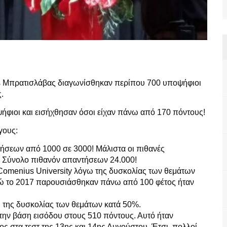
us Μπρατισλάβας διαγωνίσθηκαν περίπου 700 υποψήφιοι
.
ήφιοι και εισήχθησαν όσοι είχαν πάνω από 170 πόντους!
όγους:
τήσεων από 1000 σε 3000! Μάλιστα οι πιθανές
η. Σύνολο πιθανόν απαντήσεων 24.000!
 Comenius University λόγω της δυσκολίας των θεμάτων
 ενώ το 2017 παρουσιάσθηκαν πάνω από 100 φέτος ήταν
 της δυσκολίας των θεμάτων κατά 50%.
ν την βάση εισόδου στους 510 πόντους. Αυτό ήταν
ος στα τεστ της 13ης και 14ης Αυγούστου. Έτσι, πολλοί