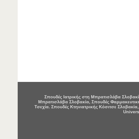
Σπουδές Ιατρικής στη Μπρατισλάβα Σλοβακία
Μπρατισλάβα Σλοβακία, Σπουδές Φαρμακευτική
Τσεχία. Σπουδές Κτηνιατρικής Κόσιτσε Σλοβακία,
Univers