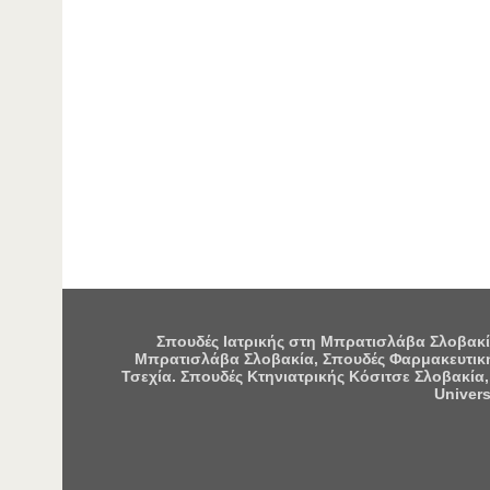
Σπουδές Ιατρικής στη Μπρατισλάβα Σλοβακία
Μπρατισλάβα Σλοβακία, Σπουδές Φαρμακευτική
Τσεχία. Σπουδές Κτηνιατρικής Κόσιτσε Σλοβακία,
Univers