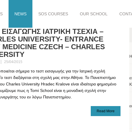
S
NEWS
SOS COURSES
OUR SCHOOL
CONT
 ΕΙΣΑΓΩΓΗΣ ΙΑΤΡΙΚΗ ΤΣΕΧΙΑ –
LES UNΙVERSITY- ENTRANCE
 MEDICINE CZECH – CHARLES
ERSITY
H
25/04/2015
οιείται σήμερα το τεστ εισαγωγής για την Ιατρική σχολή
ο τεστ διεξάγεται στη σχολή μας στην Αθήνα. Το Πανεπιστήμιο
ε
του Charles University Hradec Kralove είναι ιδιαίτερα φημισμένο
Κ
υμίζουμε πως η Tomi School είναι η μοναδική σχολή στην
υνεργάτης του εν λόγω Πανεπιστημίου.
ε
Read More