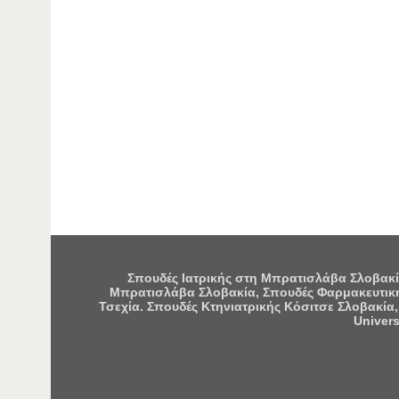
Σπουδές Ιατρικής στη Μπρατισλάβα Σλοβακία
Μπρατισλάβα Σλοβακία, Σπουδές Φαρμακευτική
Τσεχία. Σπουδές Κτηνιατρικής Κόσιτσε Σλοβακία,
Univers