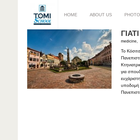
HOME
ABOUT US
PHOTO
ΓΙΑΤ
,
medicine
Το Κόσιτσ
Πανεπιστή
Κτηνιατρι
για σπουδ
ευχάριστη
υποδομή 
Πανεπιστ