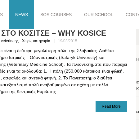
S
NEWS
SOS COURSES
OUR SCHOOL
CONT
Ι ΣΤΟ ΚΟΣΙΤΣΕ – WHY KOSICE
,
veterinary
Χωρίς κατηγορία
19/03/2015
ε είναι η δεύτερη μεγαλύτερη πόλη της Σλοβακίας. Διαθέτει
μιο Ιατρικής – Οδοντιατρικής (Safaryk University) και
H
κής (Veterinary Medicine School). Τα πλεονεκτήματα που παρέχει
ές είναι τα ακόλουθα: 1. Η πόλη (250.000 κάτοικοι) είναι φιλική,
, ασφαλής και σχετικά φτηνή. 2. Το Πανεπιστήμιο διαθέτει
ε
και εξοπλισμό πολύ αναβαθμισμένο σε σχέση με πολλά
Κ
ήμια της Κεντρικής Ευρώπης.
Read More
ε